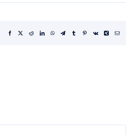
Facebook
X
Reddit
LinkedIn
WhatsApp
Telegram
Tumblr
Pinterest
Vk
Xing
E-
Mail