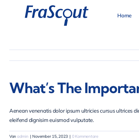
Zum
Inhalt
Home
springen
What’s The Importan
Aenean venenatis dolor ipsum ultricies cursus ultrices d
eleifend dignisim euismod vulputate.
Von
admin
|
November 15, 2023
|
0 Kommentare