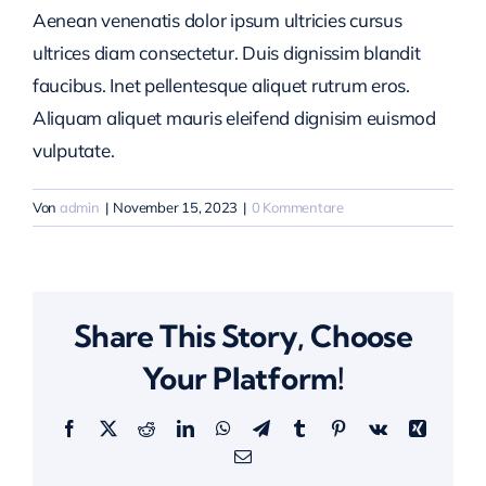
Aenean venenatis dolor ipsum ultricies cursus
ultrices diam consectetur. Duis dignissim blandit
faucibus. Inet pellentesque aliquet rutrum eros.
Aliquam aliquet mauris eleifend dignisim euismod
vulputate.
Von
admin
|
November 15, 2023
|
0 Kommentare
Share This Story, Choose
Your Platform!
Facebook
X
Reddit
LinkedIn
WhatsApp
Telegram
Tumblr
Pinterest
Vk
Xing
E-
Mail